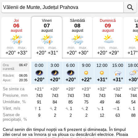
Joi
Vineri
Sâmbătă
Duminică
L
Vremea
06
07
08
09
în
august
august
august
august
au
Vălenii
de
Munte
mâine
Județul
min.
max.
min.
max.
min.
max.
min.
max.
min.
Prahova
+20°
+33°
+20°
+31°
+20°
+30°
+20°
+29°
+17°
21:00
0:00
3:00
6:00
9:00
12:00
15:00
18:0
Ora
06:47
Vi
curentă
07
Răsărit:
06:05
aug
+24°
+20°
+20°
+20°
+22°
+31°
+31°
+30
Apus:
20:35
Se simte ca
+24°
+21°
+20°
+20°
+23°
+32°
+32°
+32°
Presiune, mm
743
743
743
743
743
743
744
744
Umiditate, %
78
91
84
85
75
49
46
54
Vânt, m/s
1
1
2
1
2
1
1
1
Șanse de
66
9
2
2
2
12
63
88
precipitații, %
Cerul senin din timpul nopții va fi prezent și dimineața. În timpul
zilei cerul se va înnora și va ploua cu descărcări electrice. Ploaia