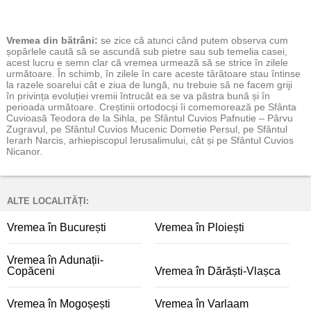
Vremea
din bătrâni:
se zice că atunci când putem observa cum
șopârlele caută să se ascundă sub pietre sau sub temelia casei,
acest lucru e semn clar că vremea urmează să se strice în zilele
următoare. În schimb, în zilele în care aceste târâtoare stau întinse
la razele soarelui cât e ziua de lungă, nu trebuie să ne facem griji
în privința evoluției vremii întrucât ea se va păstra bună și în
perioada următoare. Creștinii ortodocși îi comemorează pe Sfânta
Cuvioasă Teodora de la Sihla, pe Sfântul Cuvios Pafnutie – Pârvu
Zugravul, pe Sfântul Cuvios Mucenic Dometie Persul, pe Sfântul
Ierarh Narcis, arhiepiscopul Ierusalimului, cât și pe Sfântul Cuvios
Nicanor.
ALTE LOCALITĂȚI:
Vremea în București
Vremea în Ploiești
Vremea în Adunații-
Copăceni
Vremea în Dărăști-Vlașca
Vremea în Mogoșești
Vremea în Varlaam