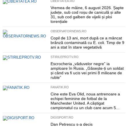
LIBERTATEA.RO
Vremea de mâine, 6 august 2026. Șapte
județe, sub cod roșu de caniculă și alte
31, sub cod galben de vijelii și ploi
torențiale
OBSERVATORNEWS.RO
Copil de 13 ani, mort după ce a mâncat
brânză contaminată cu E. coli. Timp de 9
ani a stat în stare vegetativă
STIRILEPROTV.RO
Escrocheria „văduvelor negre” ia
amploare în Rusia. „Găsește-ți un soldat
și când va fi ucis vei primi 8 milioane de
ruble”
FANATIK.RO
Cine este Eva Olid, noua antrenoare a
echipei feminine de fotbal de la
Manchester United. A câștigat
campionatul cu un club care acum 5...
DIGISPORT.RO
Dan Petrescu s-a decis