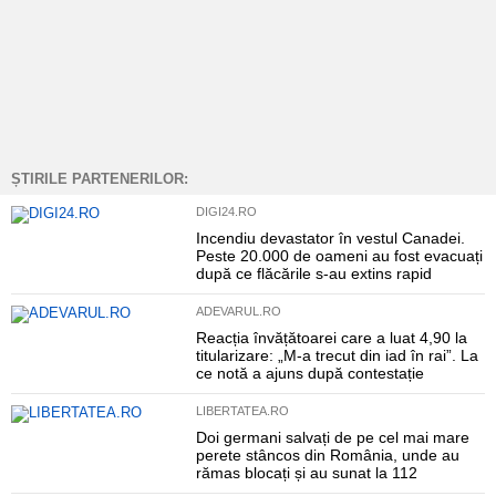
ȘTIRILE PARTENERILOR:
DIGI24.RO
Incendiu devastator în vestul Canadei.
Peste 20.000 de oameni au fost evacuați
după ce flăcările s-au extins rapid
ADEVARUL.RO
Reacția învățătoarei care a luat 4,90 la
titularizare: „M-a trecut din iad în rai”. La
ce notă a ajuns după contestație
LIBERTATEA.RO
Doi germani salvați de pe cel mai mare
perete stâncos din România, unde au
rămas blocați și au sunat la 112