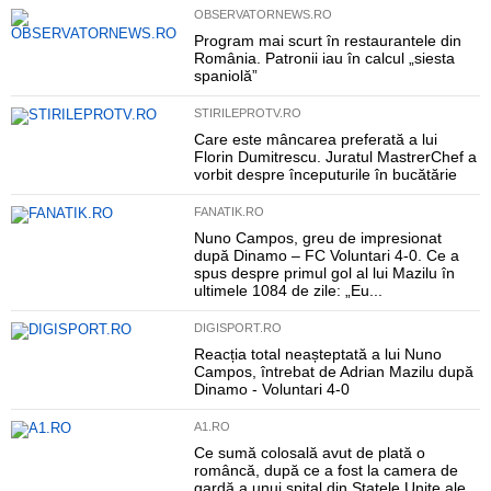
OBSERVATORNEWS.RO
Program mai scurt în restaurantele din
România. Patronii iau în calcul „siesta
spaniolă”
STIRILEPROTV.RO
Care este mâncarea preferată a lui
Florin Dumitrescu. Juratul MastrerChef a
vorbit despre începuturile în bucătărie
FANATIK.RO
Nuno Campos, greu de impresionat
după Dinamo – FC Voluntari 4-0. Ce a
spus despre primul gol al lui Mazilu în
ultimele 1084 de zile: „Eu...
DIGISPORT.RO
Reacția total neașteptată a lui Nuno
Campos, întrebat de Adrian Mazilu după
Dinamo - Voluntari 4-0
A1.RO
Ce sumă colosală avut de plată o
româncă, după ce a fost la camera de
gardă a unui spital din Statele Unite ale