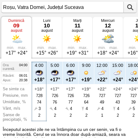
Duminică
Luni
Marți
Miercuri
J
Vremea
09
10
11
12
în
august
august
august
august
au
Roșu
Vatra
Dornei,
Județul
Suceava
min.
max.
min.
max.
min.
max.
min.
max.
min.
+17°
+24°
+15°
+26°
+19°
+31°
+18°
+24°
+16°
4:00
5:00
6:00
9:00
12:00
15:00
18:0
Ora
04:00
curentă
Răsărit:
06:01
+18°
+17°
+17°
+19°
+22°
+24°
+24
Apus:
20:38
Se simte ca
+18°
+17°
+17°
+19°
+22°
+24°
+24°
Presiune, mm
728
726
726
726
727
727
727
Umiditate, %
74
76
77
64
49
43
39
Vânt, m/s
3
4
4
4
4
4
5
Șanse de
2
2
2
2
1
2
2
precipitații, %
Începutul acestei zile ne va întâmpina cu un cer senin, va fi o
vreme însorită. Cerul se va înnora doar după-amiază, seara va