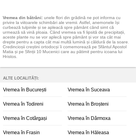
Vremea
din bătrâni:
unele flori din grădină ne pot informa cu
privire la viitoarele schimbări ale vremii. Astfel, anemonele își
curbează tulpinile și se apleacă spre pământ când simt că
urmează să vină ploaia. Când vremea va fi lipsită de precipitații,
aceste plante nu se vor aplecă spre pământ și vor sta cât mai
drepte pentru a capta cât mai multă lumină și căldură de la soare.
Credincioșii creștini ortodocși îi comemorează pe Sfântul Apostol
Matia și pe Sfinții 10 Mucenici care au pătimit pentru icoana lui
Hristos.
ALTE LOCALITĂȚI:
Vremea în București
Vremea în Suceava
Vremea în Todireni
Vremea în Broșteni
Vremea în Cotârgași
Vremea în Dârmoxa
Vremea în Frasin
Vremea în Hăleasa