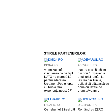
ȘTIRILE PARTENERILOR:
DIGI24.RO
ADEVARUL.RO
Valeri Zalujnîi
„Ne-au pus să plătim
insinuează că de fapt
din nou.” Experiența
NATO nu e pregătită
unui turist român la
pentru aderarea
ieșirea din Turcia,
Ucrainei: „Poate lupta
obligat să plătească de
cu Rusia fără
două ori taxele de
experiența noastră?”
drum: „Aveam...
FANATIK.RO
DIGISPORT.RO
Ce nebunie! E ireal cât
Românul cu ZERO