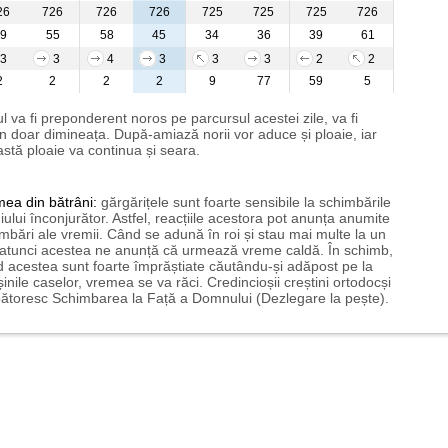
26
726
726
726
725
725
725
726
9
55
58
45
34
36
39
61
3
3
4
3
3
3
2
2
2
2
2
2
9
77
59
5
l va fi preponderent noros pe parcursul acestei zile, va fi
n doar dimineața. După-amiază norii vor aduce și ploaie, iar
stă ploaie va continua și seara.
mea
din bătrâni:
gărgărițele sunt foarte sensibile la schimbările
ului înconjurător. Astfel, reacțiile acestora pot anunța anumite
mbări ale vremii. Când se adună în roi și stau mai multe la un
 atunci acestea ne anunță că urmează vreme caldă. În schimb,
 acestea sunt foarte împrăștiate căutându-și adăpost pe la
șinile caselor, vremea se va răci. Credincioșii creștini ortodocși
ătoresc Schimbarea la Față a Domnului (Dezlegare la pește).