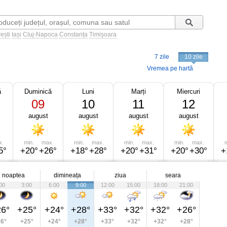
ești
Iași
Cluj-Napoca
Constanța
Timișoara
7 zile
10 zile
Vremea pe hartă
ă
Duminică
Luni
Marți
Miercuri
09
10
11
12
august
august
august
august
x.
min.
max.
min.
max.
min.
max.
min.
max.
m
5°
+20°
+26°
+18°
+28°
+20°
+31°
+20°
+30°
+
noaptea
dimineața
ziua
seara
00
3:00
6:00
9:00
12:00
15:00
18:00
21:00
6°
+25°
+24°
+28°
+33°
+32°
+32°
+26°
6°
+25°
+24°
+28°
+33°
+32°
+32°
+28°