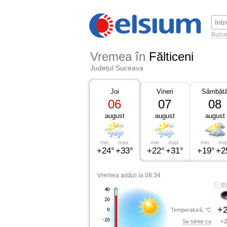
Bucur
Vremea în
Fălticeni
Județul Suceava
Joi
Vineri
Sâmbăt
06
07
08
august
august
august
min.
max.
min.
max.
min.
ma
+24°
+33°
+22°
+31°
+19°
+2
Vremea astăzi la 08:34
0:
+2
Temperatură, °C
+2
Se simte ca