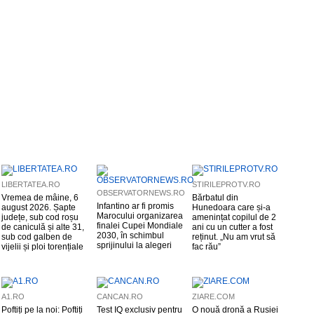
LIBERTATEA.RO
STIRILEPROTV.RO
OBSERVATORNEWS.RO
Vremea de mâine, 6
Bărbatul din
Infantino ar fi promis
august 2026. Șapte
Hunedoara care și-a
Marocului organizarea
județe, sub cod roșu
amenințat copilul de 2
finalei Cupei Mondiale
de caniculă și alte 31,
ani cu un cutter a fost
2030, în schimbul
sub cod galben de
reținut. „Nu am vrut să
sprijinului la alegeri
vijelii și ploi torențiale
fac rău”
A1.RO
CANCAN.RO
ZIARE.COM
Poftiți pe la noi: Poftiți
Test IQ exclusiv pentru
O nouă dronă a Rusiei