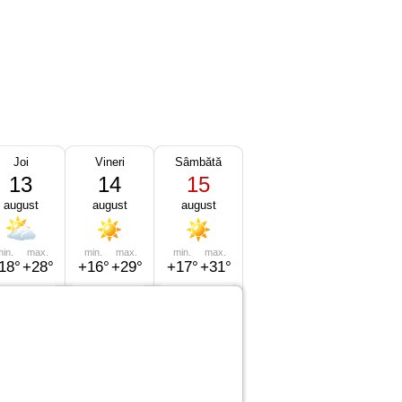
Joi
Vineri
Sâmbătă
13
14
15
august
august
august
in.
max.
min.
max.
min.
max.
18°
+28°
+16°
+29°
+17°
+31°