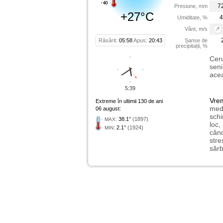
7
Presiune, mm
+27°C
4
Umiditate, %
Vânt, m/s
Răsărit:
05:58
Apus:
20:43
Șanse de
precipitații, %
Ceru
seni
acea
5:39
Vre
Extreme în ultimii 130 de ani
medi
06 august:
schi
:
38.1°
(1897)
MAX
loc,
:
2.1°
(1924)
MIN
când
stre
sărb