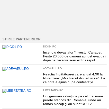
ȘTIRILE PARTENERILOR:
DIGI24.RO
Incendiu devastator în vestul Canadei.
Peste 20.000 de oameni au fost evacuați
după ce flăcările s-au extins rapid
ADEVARUL.RO
Reacția învățătoarei care a luat 4,90 la
titularizare: „M-a trecut din iad în rai”. La
ce notă a ajuns după contestație
LIBERTATEA.RO
Doi germani salvați de pe cel mai mare
perete stâncos din România, unde au
rămas blocați și au sunat la 112