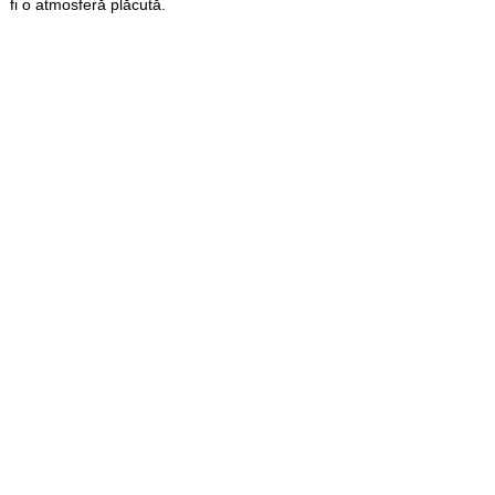
fi o atmosferă plăcută.