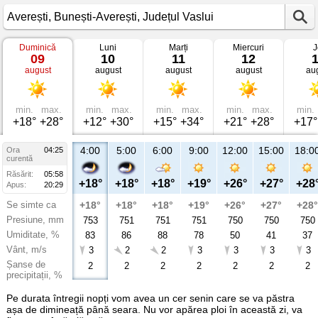
Duminică
Luni
Marți
Miercuri
J
Vremea
09
10
11
12
în
august
august
august
august
au
Averești
Bunești-
Averești,
Județul
Vaslui
min.
max.
min.
max.
min.
max.
min.
max.
min.
+18°
+28°
+12°
+30°
+15°
+34°
+21°
+28°
+17°
4:00
5:00
6:00
9:00
12:00
15:00
18:0
Ora
04:25
curentă
Răsărit:
05:58
+18°
+18°
+18°
+19°
+26°
+27°
+28
Apus:
20:29
Se simte ca
+18°
+18°
+18°
+19°
+26°
+27°
+28°
Presiune, mm
753
751
751
751
750
750
750
Umiditate, %
83
86
88
78
50
41
37
Vânt, m/s
3
2
2
3
3
3
3
Șanse de
2
2
2
2
2
2
2
precipitații, %
Pe durata întregii nopți vom avea un cer senin care se va păstra
așa de dimineață până seara. Nu vor apărea ploi în această zi, va