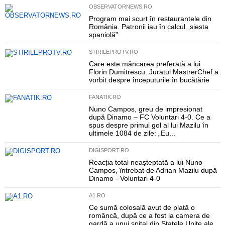
OBSERVATORNEWS.RO
Program mai scurt în restaurantele din
România. Patronii iau în calcul „siesta
spaniolă”
STIRILEPROTV.RO
Care este mâncarea preferată a lui
Florin Dumitrescu. Juratul MastrerChef a
vorbit despre începuturile în bucătărie
FANATIK.RO
Nuno Campos, greu de impresionat
după Dinamo – FC Voluntari 4-0. Ce a
spus despre primul gol al lui Mazilu în
ultimele 1084 de zile: „Eu...
DIGISPORT.RO
Reacția total neașteptată a lui Nuno
Campos, întrebat de Adrian Mazilu după
Dinamo - Voluntari 4-0
A1.RO
Ce sumă colosală avut de plată o
româncă, după ce a fost la camera de
gardă a unui spital din Statele Unite ale