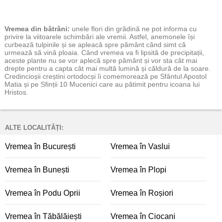
Vremea
din bătrâni:
unele flori din grădină ne pot informa cu
privire la viitoarele schimbări ale vremii. Astfel, anemonele își
curbează tulpinile și se apleacă spre pământ când simt că
urmează să vină ploaia. Când vremea va fi lipsită de precipitații,
aceste plante nu se vor aplecă spre pământ și vor sta cât mai
drepte pentru a capta cât mai multă lumină și căldură de la soare.
Credincioșii creștini ortodocși îi comemorează pe Sfântul Apostol
Matia și pe Sfinții 10 Mucenici care au pătimit pentru icoana lui
Hristos.
ALTE LOCALITĂȚI:
Vremea în București
Vremea în Vaslui
Vremea în Bunești
Vremea în Plopi
Vremea în Podu Oprii
Vremea în Roșiori
Vremea în Tăbălăiești
Vremea în Ciocani