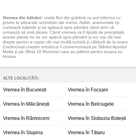
Vremea
din bătrâni:
unele flori din grădină ne pot informa cu
privire la viitoarele schimbări ale vremii. Astfel, anemonele își
curbează tulpinile și se apleacă spre pământ când simt că
urmează să vină ploaia. Când vremea va fi lipsită de precipitații,
aceste plante nu se vor aplecă spre pământ și vor sta cât mai
drepte pentru a capta cât mai multă lumină și căldură de la soare.
Credincioșii creștini ortodocși îi comemorează pe Sfântul Apostol
Matia și pe Sfinții 10 Mucenici care au pătimit pentru icoana lui
Hristos.
ALTE LOCALITĂȚI:
Vremea în București
Vremea în Focșani
Vremea în Măicănești
Vremea în Belciugele
Vremea în Râmniceni
Vremea în Slobozia Botești
Vremea în Stupina
Vremea în Tătaru