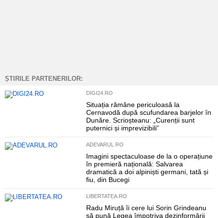
ȘTIRILE PARTENERILOR:
DIGI24.RO
Situația rămâne periculoasă la
Cernavodă după scufundarea barjelor în
Dunăre. Scrioșteanu: „Curenții sunt
puternici și imprevizibili”
ADEVARUL.RO
Imagini spectaculoase de la o operațiune
în premieră națională: Salvarea
dramatică a doi alpiniști germani, tată și
fiu, din Bucegi
LIBERTATEA.RO
Radu Miruță îi cere lui Sorin Grindeanu
să pună Legea împotriva dezinformării