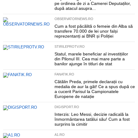
pe ordinea de zi a Camerei Deputaților,
după atacul asupra...
OBSERVATORNEWS.RO
Cum a fost păcălită o femeie din Alba să
transfere 70.000 de lei unor falși
reprezentanți ai BNR și Poliției
STIRILEPROTV.RO
Statul, marele beneficiar al investițiilor
din Pilonul III. Cea mai mare parte a
banilor ajunge în titluri de stat
FANATIK.RO
Cătălin Preda, primele declarații cu
medalia de aur la gât! Ce a spus după ce
a cucerit Parisul la Campionatele
Europene de natație
DIGISPORT.RO
Interzis: Leo Messi, decizie radicală la
înmormântarea tatălui său! Cum a fost
surprins la cimitir
A1.RO