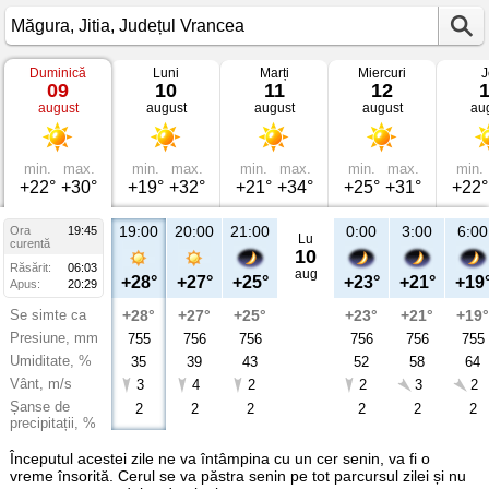
Duminică
Luni
Marți
Miercuri
J
Vremea
09
10
11
12
în
august
august
august
august
au
Măgura
Jitia,
Județul
Vrancea
min.
max.
min.
max.
min.
max.
min.
max.
min.
+22°
+30°
+19°
+32°
+21°
+34°
+25°
+31°
+22°
19:00
20:00
21:00
0:00
3:00
6:00
Ora
19:45
Lu
curentă
10
Răsărit:
06:03
aug
+28°
+27°
+25°
+23°
+21°
+19
Apus:
20:29
Se simte ca
+28°
+27°
+25°
+23°
+21°
+19°
Presiune, mm
755
756
756
756
756
755
Umiditate, %
35
39
43
52
58
64
Vânt, m/s
3
4
2
2
3
2
Șanse de
2
2
2
2
2
2
precipitații, %
Începutul acestei zile ne va întâmpina cu un cer senin, va fi o
vreme însorită. Cerul se va păstra senin pe tot parcursul zilei și nu