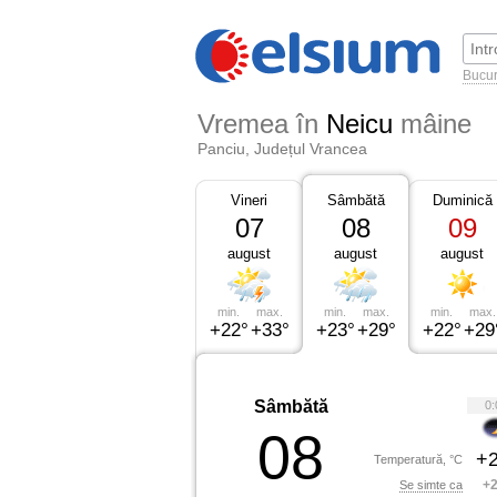
Bucur
Vremea în
Neicu
mâine
Panciu, Județul Vrancea
Vineri
Sâmbătă
Duminică
07
08
09
august
august
august
min.
max.
min.
max.
min.
max.
+22°
+33°
+23°
+29°
+22°
+29
Sâmbătă
0:
08
+2
Temperatură, °C
+2
Se simte ca