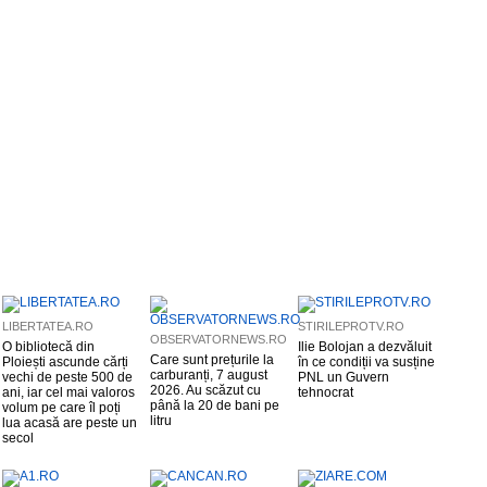
LIBERTATEA.RO
STIRILEPROTV.RO
OBSERVATORNEWS.RO
O bibliotecă din
Ilie Bolojan a dezvăluit
Care sunt prețurile la
Ploiești ascunde cărți
în ce condiții va susține
carburanți, 7 august
vechi de peste 500 de
PNL un Guvern
2026. Au scăzut cu
ani, iar cel mai valoros
tehnocrat
până la 20 de bani pe
volum pe care îl poți
litru
lua acasă are peste un
secol