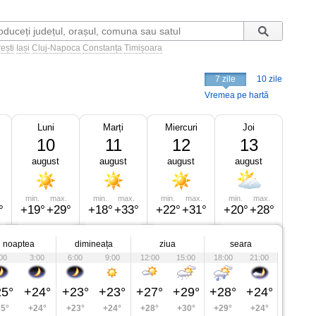
ești
Iași
Cluj-Napoca
Constanța
Timișoara
7 zile
10 zile
Vremea pe hartă
Luni
Marți
Miercuri
Joi
10
11
12
13
august
august
august
august
min.
max.
min.
max.
min.
max.
min.
max.
°
+19°
+29°
+18°
+33°
+22°
+31°
+20°
+28°
noaptea
dimineața
ziua
seara
00
3:00
6:00
9:00
12:00
15:00
18:00
21:00
5°
+24°
+23°
+23°
+27°
+29°
+28°
+24°
5°
+24°
+23°
+24°
+28°
+30°
+29°
+24°