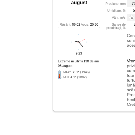
august
7
Presiune, mm
5
Umiditate, %
Vânt, m/s
Răsărit:
06:02
Apus:
20:30
Șanse de
precipitații, %
Ceru
seni
acea
9:23
Vre
Extreme în ultimii 130 de ani
priv
08 august:
cum 
:
38.1°
(1946)
MAX
foar
:
4.1°
(2002)
MIN
furt
lună
scăz
Preo
Emil
Cret