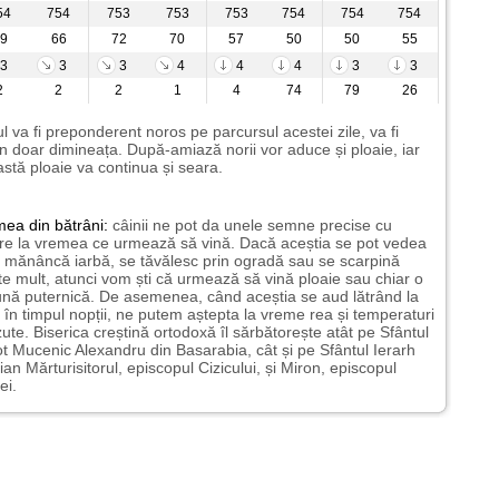
54
754
753
753
753
754
754
754
9
66
72
70
57
50
50
55
3
3
3
4
4
4
3
3
2
2
2
1
4
74
79
26
l va fi preponderent noros pe parcursul acestei zile, va fi
n doar dimineața. După-amiază norii vor aduce și ploaie, iar
stă ploaie va continua și seara.
mea
din bătrâni:
câinii ne pot da unele semne precise cu
ire la vremea ce urmează să vină. Dacă aceștia se pot vedea
mănâncă iarbă, se tăvălesc prin ogradă sau se scarpină
te mult, atunci vom ști că urmează să vină ploaie sau chiar o
ună puternică. De asemenea, când aceștia se aud lătrând la
 în timpul nopții, ne putem aștepta la vreme rea și temperaturi
ute. Biserica creștină ortodoxă îl sărbătorește atât pe Sfântul
t Mucenic Alexandru din Basarabia, cât și pe Sfântul Ierarh
ian Mărturisitorul, episcopul Cizicului, și Miron, episcopul
ei.