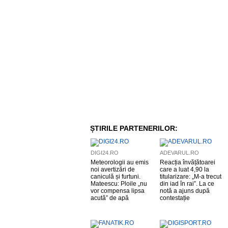
ȘTIRILE PARTENERILOR:
DIGI24.RO
ADEVARUL.RO
Meteorologii au emis
Reacția învățătoarei
noi avertizări de
care a luat 4,90 la
caniculă și furtuni.
titularizare: „M-a trecut
Mateescu: Ploile „nu
din iad în rai”. La ce
vor compensa lipsa
notă a ajuns după
acută” de apă
contestație