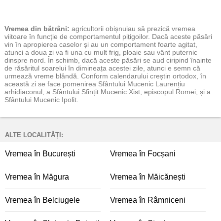
Vremea
din bătrâni:
agricultorii obișnuiau să prezică vremea
viitoare în funcție de comportamentul pițigoilor. Dacă aceste păsări
vin în apropierea caselor și au un comportament foarte agitat,
atunci a doua zi va fi una cu mult frig, ploaie sau vânt puternic
dinspre nord. În schimb, dacă aceste păsări se aud ciripind înainte
de răsăritul soarelui în dimineața acestei zile, atunci e semn că
urmează vreme blândă. Conform calendarului creștin ortodox, în
această zi se face pomenirea Sfântului Mucenic Laurențiu
arhidiaconul, a Sfântului Sfințit Mucenic Xist, episcopul Romei, și a
Sfântului Mucenic Ipolit.
ALTE LOCALITĂȚI:
Vremea în București
Vremea în Focșani
Vremea în Măgura
Vremea în Măicănești
Vremea în Belciugele
Vremea în Râmniceni