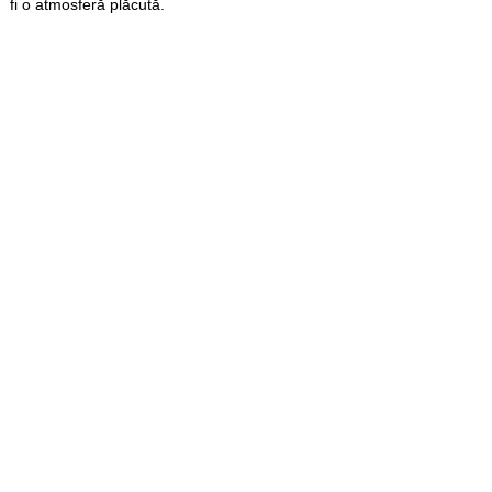
fi o atmosferă plăcută.