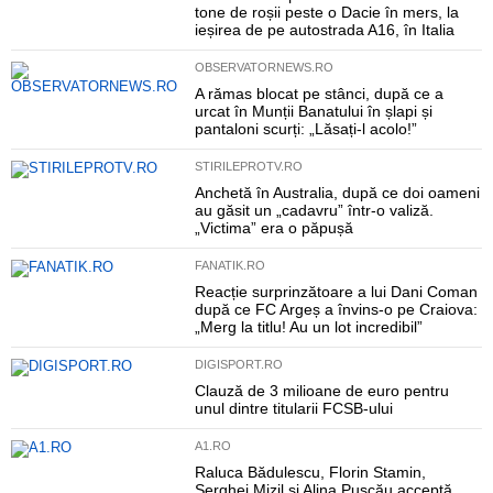
tone de roșii peste o Dacie în mers, la
ieșirea de pe autostrada A16, în Italia
OBSERVATORNEWS.RO
A rămas blocat pe stânci, după ce a
urcat în Munții Banatului în șlapi și
pantaloni scurți: „Lăsați-l acolo!”
STIRILEPROTV.RO
Anchetă în Australia, după ce doi oameni
au găsit un „cadavru” într-o valiză.
„Victima” era o păpușă
FANATIK.RO
Reacție surprinzătoare a lui Dani Coman
după ce FC Argeș a învins-o pe Craiova:
„Merg la titlu! Au un lot incredibil”
DIGISPORT.RO
Clauză de 3 milioane de euro pentru
unul dintre titularii FCSB-ului
A1.RO
Raluca Bădulescu, Florin Stamin,
Serghei Mizil și Alina Pușcău acceptă