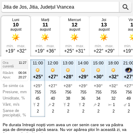
Luni
Marți
Miercuri
Joi
Vi
Vremea
10
11
12
13
în
august
august
august
august
au
Jitia
de
Jos
Jitia,
Județul
min.
max.
min.
max.
min.
max.
min.
max.
min.
Vrancea
+19°
+32°
+19°
+36°
+25°
+31°
+22°
+29°
+19°
11:00
12:00
13:00
14:00
15:00
18:00
21:0
Ora
11:27
curentă
Răsărit:
06:04
+25°
+27°
+28°
+29°
+30°
+32°
+27
Apus:
20:27
Se simte ca
+25°
+27°
+28°
+29°
+30°
+32°
+27°
Presiune, mm
755
755
756
755
755
755
756
Umiditate, %
45
40
38
36
34
32
49
Vânt, m/s
2
2
2
2
2
1
1
Șanse de
2
2
2
2
2
2
2
precipitații, %
Pe durata întregii nopți vom avea un cer senin care se va păstra
așa de dimineață până seara. Nu vor apărea ploi în această zi, va