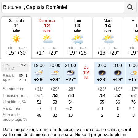
Sâmbătă
Duminică
Luni
Marți
Mie
Vremea
11
12
13
14
în
iulie
iulie
iulie
iulie
iu
București
pe
11
iulie
2026
min.
max.
min.
max.
min.
max.
min.
max.
min.
Capitala
+15°
+30°
+17°
+29°
+19°
+25°
+16°
+29°
+19°
României
19:00
20:00
21:00
0:00
3:00
6:00
Ora
19:28
Du
curentă
12
Răsărit:
05:41
iul
+29°
+28°
+27°
+23°
+19°
+17
Apus:
21:00
Se simte ca
+31°
+29°
+28°
+23°
+19°
+17°
Presiune, mm
754
753
753
754
752
752
Umiditate, %
51
53
54
55
66
76
Vânt, m/s
0
1
2
1
0
1
Șanse de
45
32
19
2
2
3
precipitații, %
De-a lungul zilei, vremea în București va fi una foarte calmă, cerul
va fi senin de dimineață până seara. Nu sunt prognozate ploi în