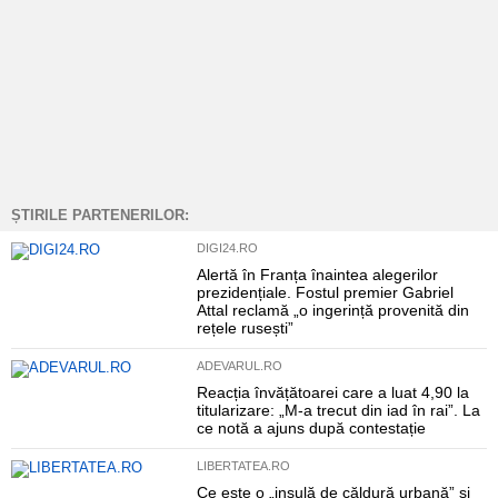
ȘTIRILE PARTENERILOR:
DIGI24.RO
Alertă în Franța înaintea alegerilor
prezidențiale. Fostul premier Gabriel
Attal reclamă „o ingerință provenită din
rețele rusești”
ADEVARUL.RO
Reacția învățătoarei care a luat 4,90 la
titularizare: „M-a trecut din iad în rai”. La
ce notă a ajuns după contestație
LIBERTATEA.RO
Ce este o „insulă de căldură urbană” și