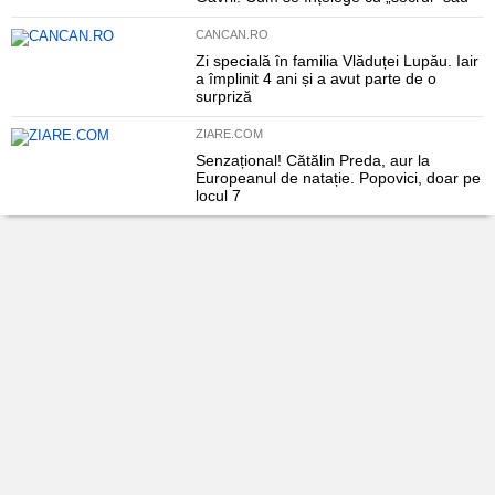
CANCAN.RO
Zi specială în familia Vlăduței Lupău. Iair
a împlinit 4 ani și a avut parte de o
surpriză
ZIARE.COM
Senzațional! Cătălin Preda, aur la
Europeanul de natație. Popovici, doar pe
locul 7