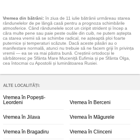
Vremea
din bătrâni:
în ziua de 11 iulie bătrânii urmăreau starea
rândunelelor de pe lângă casă pentru a prognoza schimbările
atmosferice. Când rândunelele scot un ciripit strident și încep a
căra multe pene sau paie peste ouăle din cuib, ne putem aștepta
ca starea vremii să se schimbe radical, ne așteaptă ploi foarte
puternice și temperaturi scăzute. Dacă aceste păsări au o
manifestare normală, atunci nu trebuie să ne facem griji în privința
vremii — ea se va mai păstra bună. Creștinii ortodocși le
sărbătoresc pe Sfânta Mare Muceniță Eufimia și pe Sfânta Olga,
cea întocmai cu Apostolii și luminătoarea Rusiei.
ALTE LOCALITĂȚI:
Vremea în Popești-
Leordeni
Vremea în Berceni
Vremea în Jilava
Vremea în Măgurele
Vremea în Bragadiru
Vremea în Clinceni