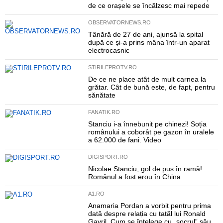
de ce orașele se încălzesc mai repede
OBSERVATORNEWS.RO
Tânără de 27 de ani, ajunsă la spital
după ce și-a prins mâna într-un aparat
electrocasnic
STIRILEPROTV.RO
De ce ne place atât de mult carnea la
grătar. Cât de bună este, de fapt, pentru
sănătate
FANATIK.RO
Stanciu i-a înnebunit pe chinezi! Soția
românului a coborât pe gazon în uralele
a 62.000 de fani. Video
DIGISPORT.RO
Nicolae Stanciu, gol de pus în ramă!
Românul a fost erou în China
A1.RO
Anamaria Pordan a vorbit pentru prima
dată despre relația cu tatăl lui Ronald
Gavril. Cum se înțelege cu „socrul” său