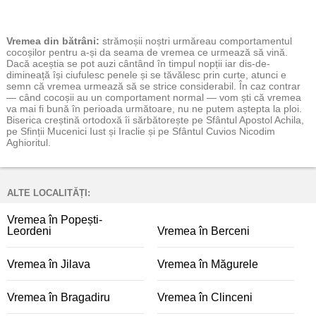
Vremea
din bătrâni:
strămoșii noștri urmăreau comportamentul
cocoșilor pentru a-și da seama de vremea ce urmează să vină.
Dacă aceștia se pot auzi cântând în timpul nopții iar dis-de-
dimineață își ciufulesc penele și se tăvălesc prin curte, atunci e
semn că vremea urmează să se strice considerabil. În caz contrar
— când cocoșii au un comportament normal — vom ști că vremea
va mai fi bună în perioada următoare, nu ne putem aștepta la ploi.
Biserica creștină ortodoxă îi sărbătorește pe Sfântul Apostol Achila,
pe Sfinții Mucenici Iust și Iraclie și pe Sfântul Cuvios Nicodim
Aghioritul.
ALTE LOCALITĂȚI:
Vremea în Popești-
Leordeni
Vremea în Berceni
Vremea în Jilava
Vremea în Măgurele
Vremea în Bragadiru
Vremea în Clinceni