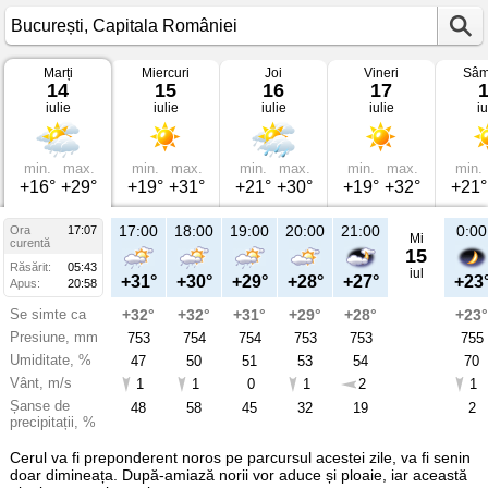
Marți
Miercuri
Joi
Vineri
Sâm
Vremea
14
15
16
17
în
iulie
iulie
iulie
iulie
iu
București
pe
14
iulie
2026
min.
max.
min.
max.
min.
max.
min.
max.
min.
Capitala
+16°
+29°
+19°
+31°
+21°
+30°
+19°
+32°
+21°
României
17:00
18:00
19:00
20:00
21:00
0:00
Ora
17:07
Mi
curentă
15
Răsărit:
05:43
iul
+31°
+30°
+29°
+28°
+27°
+23
Apus:
20:58
Se simte ca
+32°
+32°
+31°
+29°
+28°
+23°
Presiune, mm
753
754
754
753
753
755
Umiditate, %
47
50
51
53
54
70
Vânt, m/s
1
1
0
1
2
1
Șanse de
48
58
45
32
19
2
precipitații, %
Cerul va fi preponderent noros pe parcursul acestei zile, va fi senin
doar dimineața. După-amiază norii vor aduce și ploaie, iar această