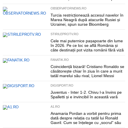
OBSERVATORNEWS.RO
Turcia restricționează accesul navelor în
Marea Neagră după atacurile Rusiei și
Ucrainei, spun surse Bloomberg
STIRILEPROTV.RO
Cele mai puternice pașapoarte din lume
în 2026. Pe ce loc se află România și
câte destinații pot vizita românii fără viză
FANATIK.RO
Coincidență bizară! Cristiano Ronaldo se
căsătorește chiar în ziua în care a murit
tatăl marelui său rival, Lionel Messi
DIGISPORT.RO
Juventus - Inter 1-2. Chivu l-a învins pe
Spalletti și e invincibil în această vară
A1.RO
Anamaria Pordan a vorbit pentru prima
dată despre relația cu tatăl lui Ronald
Gavril. Cum se înțelege cu „socrul” său