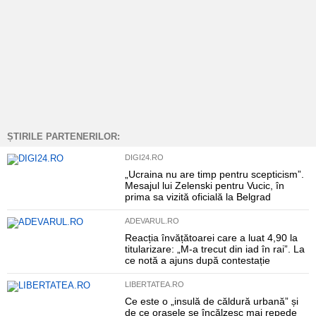
ȘTIRILE PARTENERILOR:
DIGI24.RO
„Ucraina nu are timp pentru scepticism”.
Mesajul lui Zelenski pentru Vucic, în
prima sa vizită oficială la Belgrad
ADEVARUL.RO
Reacția învățătoarei care a luat 4,90 la
titularizare: „M-a trecut din iad în rai”. La
ce notă a ajuns după contestație
LIBERTATEA.RO
Ce este o „insulă de căldură urbană” și
de ce orașele se încălzesc mai repede