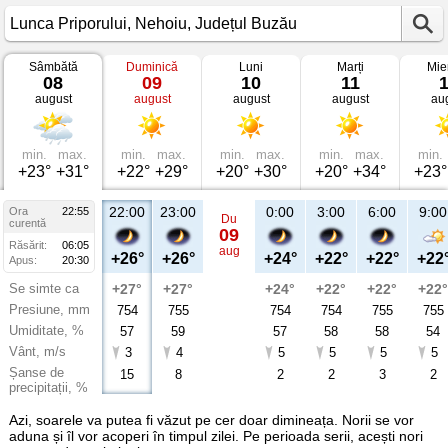
Sâmbătă
Duminică
Luni
Marți
Mie
Vremea
08
09
10
11
în
august
august
august
august
au
Lunca
Priporului
Nehoiu,
Județul
Buzău
min.
max.
min.
max.
min.
max.
min.
max.
min.
+23°
+31°
+22°
+29°
+20°
+30°
+20°
+34°
+23°
22:00
23:00
0:00
3:00
6:00
9:00
Ora
22:55
Du
curentă
09
Răsărit:
06:05
aug
+26°
+26°
+24°
+22°
+22°
+22
Apus:
20:30
Se simte ca
+27°
+27°
+24°
+22°
+22°
+22°
Presiune, mm
754
755
754
754
755
755
Umiditate, %
57
59
57
58
58
54
Vânt, m/s
3
4
5
5
5
5
Șanse de
15
8
2
2
3
2
precipitații, %
Azi, soarele va putea fi văzut pe cer doar dimineața. Norii se vor
aduna și îl vor acoperi în timpul zilei. Pe perioada serii, acești nori