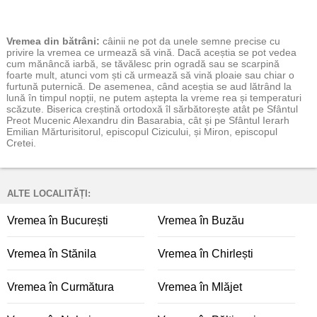
Vremea
din bătrâni:
câinii ne pot da unele semne precise cu
privire la vremea ce urmează să vină. Dacă aceștia se pot vedea
cum mănâncă iarbă, se tăvălesc prin ogradă sau se scarpină
foarte mult, atunci vom ști că urmează să vină ploaie sau chiar o
furtună puternică. De asemenea, când aceștia se aud lătrând la
lună în timpul nopții, ne putem aștepta la vreme rea și temperaturi
scăzute. Biserica creștină ortodoxă îl sărbătorește atât pe Sfântul
Preot Mucenic Alexandru din Basarabia, cât și pe Sfântul Ierarh
Emilian Mărturisitorul, episcopul Cizicului, și Miron, episcopul
Cretei.
ALTE LOCALITĂȚI:
Vremea în București
Vremea în Buzău
Vremea în Stănila
Vremea în Chirlești
Vremea în Curmătura
Vremea în Mlăjet