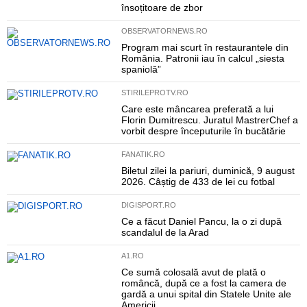
însoțitoare de zbor
OBSERVATORNEWS.RO
Program mai scurt în restaurantele din
România. Patronii iau în calcul „siesta
spaniolă”
STIRILEPROTV.RO
Care este mâncarea preferată a lui
Florin Dumitrescu. Juratul MastrerChef a
vorbit despre începuturile în bucătărie
FANATIK.RO
Biletul zilei la pariuri, duminică, 9 august
2026. Câștig de 433 de lei cu fotbal
DIGISPORT.RO
Ce a făcut Daniel Pancu, la o zi după
scandalul de la Arad
A1.RO
Ce sumă colosală avut de plată o
româncă, după ce a fost la camera de
gardă a unui spital din Statele Unite ale
Americii