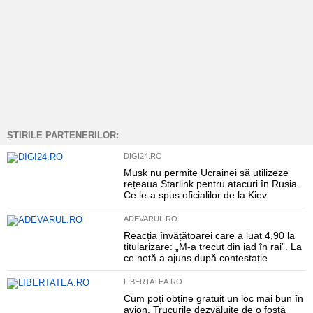
ȘTIRILE PARTENERILOR:
DIGI24.RO
Musk nu permite Ucrainei să utilizeze
rețeaua Starlink pentru atacuri în Rusia.
Ce le-a spus oficialilor de la Kiev
ADEVARUL.RO
Reacția învățătoarei care a luat 4,90 la
titularizare: „M-a trecut din iad în rai”. La
ce notă a ajuns după contestație
LIBERTATEA.RO
Cum poți obține gratuit un loc mai bun în
avion. Trucurile dezvăluite de o fostă