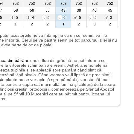
54
753
753
753
753
753
753
752
7
58
58
55
43
38
40
45
5
5
4
5
6
5
5
3
2
1
2
2
1
2
3
2
putul acestei zile ne va întâmpina cu un cer senin, va fi o
e însorită. Cerul se va păstra senin pe tot parcursul zilei și nu
avea parte deloc de ploaie.
mea
din bătrâni:
unele flori din grădină ne pot informa cu
ire la viitoarele schimbări ale vremii. Astfel, anemonele își
ează tulpinile și se apleacă spre pământ când simt că
ază să vină ploaia. Când vremea va fi lipsită de precipitații,
te plante nu se vor aplecă spre pământ și vor sta cât mai
te pentru a capta cât mai multă lumină și căldură de la soare.
incioșii creștini ortodocși îi comemorează pe Sfântul Apostol
a și pe Sfinții 10 Mucenici care au pătimit pentru icoana lui
tos.