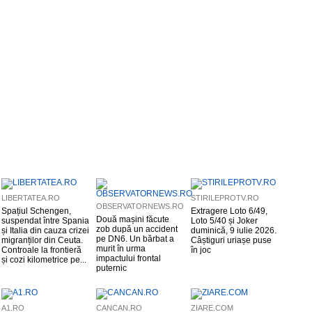
LIBERTATEA.RO
STIRILEPROTV.RO
OBSERVATORNEWS.RO
Spațiul Schengen,
Extragere Loto 6/49,
Două mașini făcute
suspendat între Spania
Loto 5/40 și Joker
zob după un accident
și Italia din cauza crizei
duminică, 9 iulie 2026.
pe DN6. Un bărbat a
migranților din Ceuta.
Câștiguri uriașe puse
murit în urma
Controale la frontieră
în joc
impactului frontal
și cozi kilometrice pe...
puternic
A1.RO
CANCAN.RO
ZIARE.COM