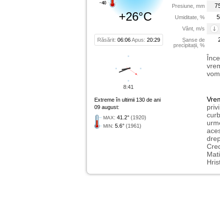
7
Presiune, mm
+26°C
5
Umiditate, %
Vânt, m/s
Răsărit:
06:06
Apus:
20:29
Șanse de
precipitații, %
Înce
vrem
vom 
8:41
Vre
Extreme în ultimii 130 de ani
priv
09 august:
curb
:
41.2°
(1920)
MAX
urme
:
5.6°
(1961)
MIN
aces
drep
Cred
Mati
Hris