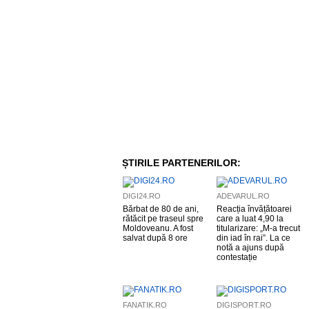
ȘTIRILE PARTENERILOR:
DIGI24.RO
ADEVARUL.RO
Bărbat de 80 de ani,
Reacția învățătoarei
rătăcit pe traseul spre
care a luat 4,90 la
Moldoveanu. A fost
titularizare: „M-a trecut
salvat după 8 ore
din iad în rai”. La ce
notă a ajuns după
contestație
FANATIK.RO
DIGISPORT.RO