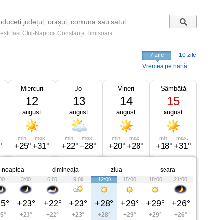
ești
Iași
Cluj-Napoca
Constanța
Timișoara
7 zile
10 zile
Vremea pe hartă
Miercuri
Joi
Vineri
Sâmbătă
12
13
14
15
august
august
august
august
min.
max.
min.
max.
min.
max.
min.
max.
°
+25°
+31°
+22°
+28°
+20°
+28°
+18°
+31°
noaptea
dimineața
ziua
seara
00
3:00
6:00
9:00
12:00
15:00
18:00
21:00
5°
+23°
+22°
+23°
+28°
+29°
+29°
+26°
5°
+23°
+22°
+23°
+28°
+29°
+29°
+26°