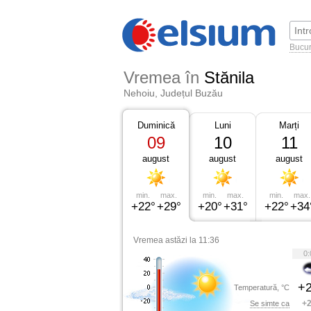
Bucur
Vremea în
Stănila
Nehoiu, Județul Buzău
Duminică
Luni
Marți
09
10
11
august
august
august
min.
max.
min.
max.
min.
max.
+22°
+29°
+20°
+31°
+22°
+34
Vremea astăzi la 11:36
0:
+2
Temperatură, °C
+2
Se simte ca