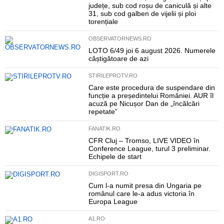
județe, sub cod roșu de caniculă și alte
31, sub cod galben de vijelii și ploi
torențiale
OBSERVATORNEWS.RO
LOTO 6/49 joi 6 august 2026. Numerele
câștigătoare de azi
STIRILEPROTV.RO
Care este procedura de suspendare din
funcție a președintelui României. AUR îl
acuză pe Nicușor Dan de „încălcări
repetate”
FANATIK.RO
CFR Cluj – Tromso, LIVE VIDEO în
Conference League, turul 3 preliminar.
Echipele de start
DIGISPORT.RO
Cum l-a numit presa din Ungaria pe
românul care le-a adus victoria în
Europa League
A1.RO