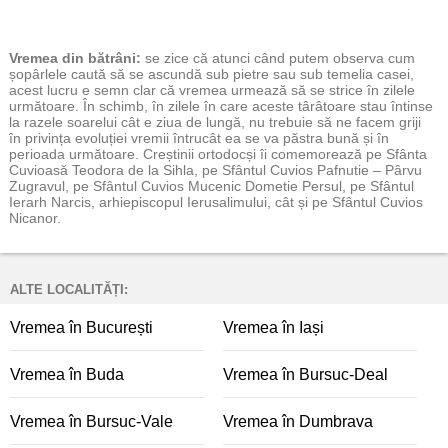
Vremea
din bătrâni:
se zice că atunci când putem observa cum
șopârlele caută să se ascundă sub pietre sau sub temelia casei,
acest lucru e semn clar că vremea urmează să se strice în zilele
următoare. În schimb, în zilele în care aceste târâtoare stau întinse
la razele soarelui cât e ziua de lungă, nu trebuie să ne facem griji
în privința evoluției vremii întrucât ea se va păstra bună și în
perioada următoare. Creștinii ortodocși îi comemorează pe Sfânta
Cuvioasă Teodora de la Sihla, pe Sfântul Cuvios Pafnutie – Pârvu
Zugravul, pe Sfântul Cuvios Mucenic Dometie Persul, pe Sfântul
Ierarh Narcis, arhiepiscopul Ierusalimului, cât și pe Sfântul Cuvios
Nicanor.
ALTE LOCALITĂȚI:
Vremea în București
Vremea în Iași
Vremea în Buda
Vremea în Bursuc-Deal
Vremea în Bursuc-Vale
Vremea în Dumbrava