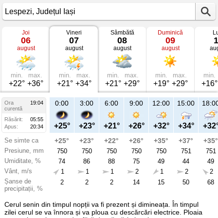
Joi
Vineri
Sâmbătă
Duminică
L
Vremea
06
07
08
09
în
august
august
august
august
au
Lespezi
mâine
Județul
Iași
min.
max.
min.
max.
min.
max.
min.
max.
min.
+22°
+36°
+21°
+34°
+21°
+29°
+19°
+29°
+16°
21:00
0:00
3:00
6:00
9:00
12:00
15:00
18:0
Ora
19:04
Vi
curentă
07
Răsărit:
05:55
aug
+29°
+25°
+23°
+21°
+26°
+32°
+34°
+32
Apus:
20:34
Se simte ca
+31°
+25°
+23°
+22°
+26°
+35°
+37°
+35°
Presiune, mm
750
750
750
750
750
750
751
751
Umiditate, %
62
74
86
88
75
49
44
49
Vânt, m/s
1
1
1
1
2
1
2
2
Șanse de
19
2
2
2
14
15
50
68
precipitații, %
Cerul senin din timpul nopții va fi prezent și dimineața. În timpul
zilei cerul se va înnora și va ploua cu descărcări electrice. Ploaia