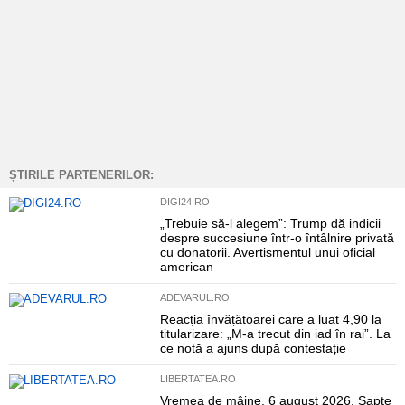
ȘTIRILE PARTENERILOR:
DIGI24.RO
„Trebuie să-l alegem”: Trump dă indicii
despre succesiune într-o întâlnire privată
cu donatorii. Avertismentul unui oficial
american
ADEVARUL.RO
Reacția învățătoarei care a luat 4,90 la
titularizare: „M-a trecut din iad în rai”. La
ce notă a ajuns după contestație
LIBERTATEA.RO
Vremea de mâine, 6 august 2026. Șapte