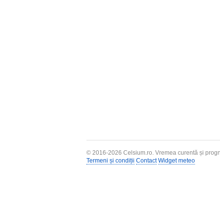
© 2016-2026
Celsium.ro
. Vremea curentă și progn
Termeni și condiții
Contact
Widget meteo