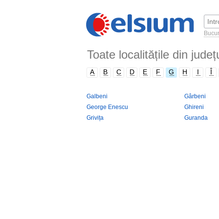
Bucur
Toate localitățile din jude
A
B
C
D
E
F
G
H
I
Î
Galbeni
Gârbeni
George Enescu
Ghireni
Grivița
Guranda