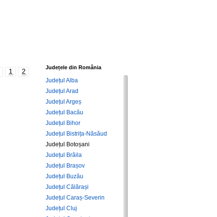
Județele din România
1
2
Județul Alba
Județul Arad
Județul Argeș
Județul Bacău
Județul Bihor
Județul Bistrița-Năsăud
Județul Botoșani
Județul Brăila
Județul Brașov
Județul Buzău
Județul Călărași
Județul Caraș-Severin
Județul Cluj