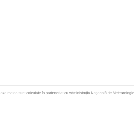
oza meteo sunt calculate în parteneriat cu Administrația Națională de
Meteorologi