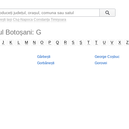
ești
Iași
Cluj-Napoca
Constanța
Timișoara
țul Botoșani: G
J
K
L
M
N
O
P
Q
R
S
Ș
T
Ț
U
V
X
Z
Gârbești
George Coșbuc
Gorbănești
Gorovei