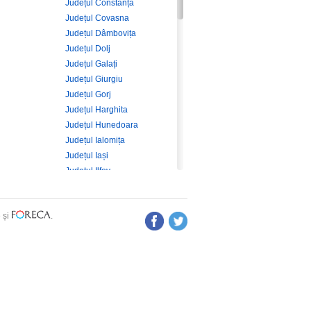
Județul Constanța
Județul Covasna
Județul Dâmbovița
Județul Dolj
Județul Galați
Județul Giurgiu
Județul Gorj
Județul Harghita
Județul Hunedoara
Județul Ialomița
Județul Iași
Județul Ilfov
Județul Maramureș
Județul Mehedinți
e
și
.
Județul Mureș
Județul Neamț
Județul Olt
Județul Prahova
Județul Sălaj
Județul Satu Mare
Județul Sibiu