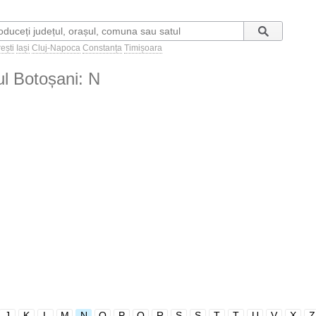
ești
Iași
Cluj-Napoca
Constanța
Timișoara
țul Botoșani: N
J
K
L
M
N
O
P
Q
R
S
Ș
T
Ț
U
V
X
Z