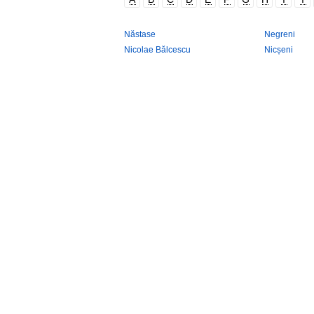
Năstase
Negreni
Nicolae Bălcescu
Nicșeni