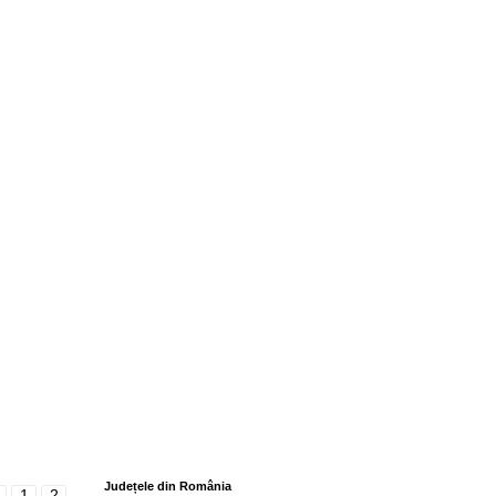
Județele din România
1
2