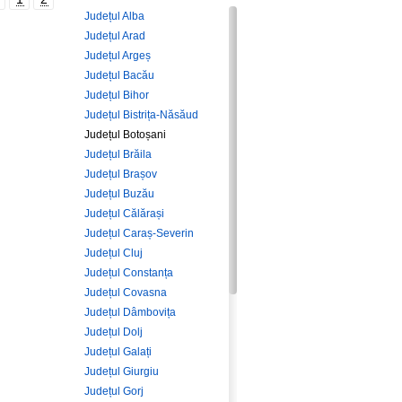
Județul Alba
Județul Arad
Județul Argeș
Județul Bacău
Județul Bihor
Județul Bistrița-Năsăud
Județul Botoșani
Județul Brăila
Județul Brașov
Județul Buzău
Județul Călărași
Județul Caraș-Severin
Județul Cluj
Județul Constanța
Județul Covasna
Județul Dâmbovița
Județul Dolj
Județul Galați
Județul Giurgiu
Județul Gorj