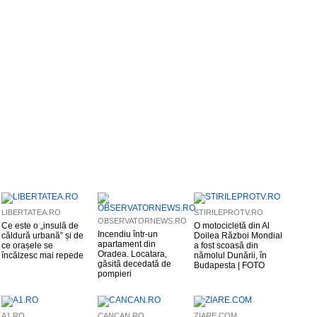
LIBERTATEA.RO
STIRILEPROTV.RO
OBSERVATORNEWS.RO
Ce este o „insulă de
O motocicletă din Al
Incendiu într-un
căldură urbană” și de
Doilea Război Mondial
apartament din
ce orașele se
a fost scoasă din
Oradea. Locatara,
încălzesc mai repede
nămolul Dunării, în
găsită decedată de
Budapesta | FOTO
pompieri
A1.RO
CANCAN.RO
ZIARE.COM