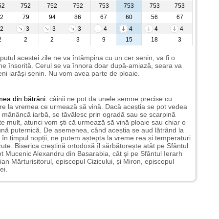
52
752
752
752
753
753
753
753
2
79
94
86
67
60
56
67
2
3
3
3
4
4
4
4
2
2
2
3
9
15
18
3
putul acestei zile ne va întâmpina cu un cer senin, va fi o
e însorită. Cerul se va înnora doar după-amiază, seara va
ni iarăși senin. Nu vom avea parte de ploaie.
mea
din bătrâni:
câinii ne pot da unele semne precise cu
ire la vremea ce urmează să vină. Dacă aceștia se pot vedea
mănâncă iarbă, se tăvălesc prin ogradă sau se scarpină
te mult, atunci vom ști că urmează să vină ploaie sau chiar o
ună puternică. De asemenea, când aceștia se aud lătrând la
 în timpul nopții, ne putem aștepta la vreme rea și temperaturi
ute. Biserica creștină ortodoxă îl sărbătorește atât pe Sfântul
t Mucenic Alexandru din Basarabia, cât și pe Sfântul Ierarh
ian Mărturisitorul, episcopul Cizicului, și Miron, episcopul
ei.