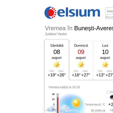
Bucur
Vremea în
Bunești-Avereș
Județul Vaslui
Sâmbătă
Duminică
Luni
08
09
10
august
august
august
min.
max.
min.
max.
min.
max.
+19°
+26°
+16°
+27°
+13°
+27
Vremea astăzi la 16:16
0:
+2
Temperatură, °C
+2
Se simte ca