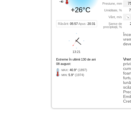
7
Presiune, mm
+26°C
7
Umiditate, %
Vânt, m/s
Răsărit:
05:57
Apus:
20:31
Șanse de
precipitații, %
Înce
vrem
deve
13:21
Vre
Extreme în ultimii 130 de ani
priv
08 august:
cum 
:
40.9°
(1897)
MAX
foar
:
5.9°
(1974)
MIN
furt
lună
scăz
Preo
Emil
Cret