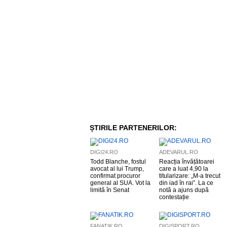
ȘTIRILE PARTENERILOR:
DIGI24.RO
ADEVARUL.RO
Todd Blanche, fostul
Reacția învățătoarei
avocat al lui Trump,
care a luat 4,90 la
confirmat procuror
titularizare: „M-a trecut
general al SUA. Vot la
din iad în rai”. La ce
limită în Senat
notă a ajuns după
contestație
FANATIK.RO
DIGISPORT.RO