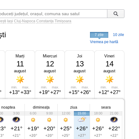
ești
Iași
Cluj-Napoca
Constanța
Timișoara
ti
7 zile
10 zile
Vremea pe hartă
Marți
Miercuri
Joi
Vineri
11
12
13
14
august
august
august
august
min.
max.
min.
max.
min.
max.
min.
max.
°
+13°
+33°
+19°
+27°
+15°
+26°
+12°
+27°
noaptea
dimineața
ziua
seara
00
3:00
6:00
9:00
12:00
15:00
18:00
21:00
3°
+21°
+19°
+20°
+25°
+26°
+26°
+22°
3°
+21°
+20°
+20°
+25°
+27°
+27°
+22°