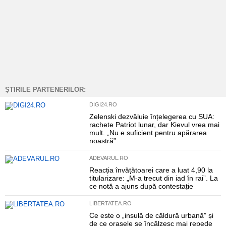
ȘTIRILE PARTENERILOR:
DIGI24.RO
Zelenski dezvăluie înțelegerea cu SUA:
rachete Patriot lunar, dar Kievul vrea mai
mult. „Nu e suficient pentru apărarea
noastră”
ADEVARUL.RO
Reacția învățătoarei care a luat 4,90 la
titularizare: „M-a trecut din iad în rai”. La
ce notă a ajuns după contestație
LIBERTATEA.RO
Ce este o „insulă de căldură urbană” și
de ce orașele se încălzesc mai repede