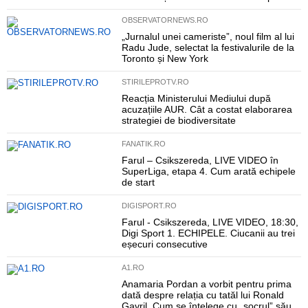
OBSERVATORNEWS.RO
„Jurnalul unei cameriste”, noul film al lui
Radu Jude, selectat la festivalurile de la
Toronto și New York
STIRILEPROTV.RO
Reacția Ministerului Mediului după
acuzațiile AUR. Cât a costat elaborarea
strategiei de biodiversitate
FANATIK.RO
Farul – Csikszereda, LIVE VIDEO în
SuperLiga, etapa 4. Cum arată echipele
de start
DIGISPORT.RO
Farul - Csikszereda, LIVE VIDEO, 18:30,
Digi Sport 1. ECHIPELE. Ciucanii au trei
eșecuri consecutive
A1.RO
Anamaria Pordan a vorbit pentru prima
dată despre relația cu tatăl lui Ronald
Gavril. Cum se înțelege cu „socrul” său