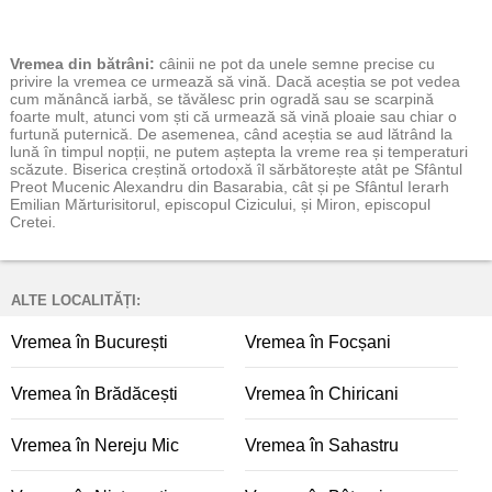
Vremea
din bătrâni:
câinii ne pot da unele semne precise cu
privire la vremea ce urmează să vină. Dacă aceștia se pot vedea
cum mănâncă iarbă, se tăvălesc prin ogradă sau se scarpină
foarte mult, atunci vom ști că urmează să vină ploaie sau chiar o
furtună puternică. De asemenea, când aceștia se aud lătrând la
lună în timpul nopții, ne putem aștepta la vreme rea și temperaturi
scăzute. Biserica creștină ortodoxă îl sărbătorește atât pe Sfântul
Preot Mucenic Alexandru din Basarabia, cât și pe Sfântul Ierarh
Emilian Mărturisitorul, episcopul Cizicului, și Miron, episcopul
Cretei.
ALTE LOCALITĂȚI:
Vremea în București
Vremea în Focșani
Vremea în Brădăcești
Vremea în Chiricani
Vremea în Nereju Mic
Vremea în Sahastru