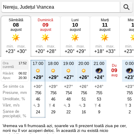
Sâmbătă
Duminică
Luni
Marți
Mie
Vremea
08
09
10
11
în
august
august
august
august
au
Nereju
Județul
Vrancea
min.
max.
min.
max.
min.
max.
min.
max.
min.
+23°
+30°
+20°
+28°
+20°
+29°
+18°
+33°
+23°
17:00
18:00
19:00
20:00
21:00
0:00
Ora
17:52
Du
curentă
09
Răsărit:
06:02
aug
+29°
+29°
+27°
+26°
+24°
+23
Apus:
20:30
Se simte ca
+30°
+29°
+27°
+26°
+24°
+23°
Presiune, mm
756
756
754
756
755
755
Umiditate, %
46
46
48
51
53
55
Vânt, m/s
3
4
3
3
4
3
Șanse de
24
29
22
16
9
2
precipitații, %
Vremea va fi frumoasă azi, soarele va fi prezent toată ziua pe cer,
norii nu îl vor acoperi deloc. În această zi nu există nicio