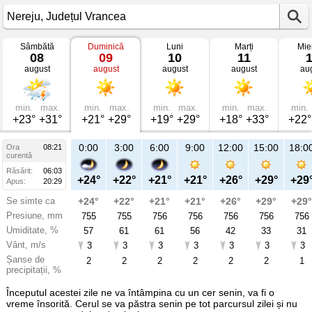
Sâmbătă
Duminică
Luni
Marți
Mie
Vremea
08
09
10
11
în
august
august
august
august
au
Nereju
mâine
Județul
Vrancea
min.
max.
min.
max.
min.
max.
min.
max.
min.
+23°
+31°
+21°
+29°
+19°
+29°
+18°
+33°
+22°
21:00
0:00
3:00
6:00
9:00
12:00
15:00
18:0
Ora
08:21
Du
curentă
09
Răsărit:
06:03
aug
+25°
+24°
+22°
+21°
+21°
+26°
+29°
+29
Apus:
20:29
Se simte ca
+25°
+24°
+22°
+21°
+21°
+26°
+29°
+29°
Presiune, mm
755
755
755
756
756
756
756
756
Umiditate, %
51
57
61
61
56
42
33
31
Vânt, m/s
3
3
3
3
3
3
3
3
Șanse de
11
2
2
2
2
2
2
1
precipitații, %
Începutul acestei zile ne va întâmpina cu un cer senin, va fi o
vreme însorită. Cerul se va păstra senin pe tot parcursul zilei și nu