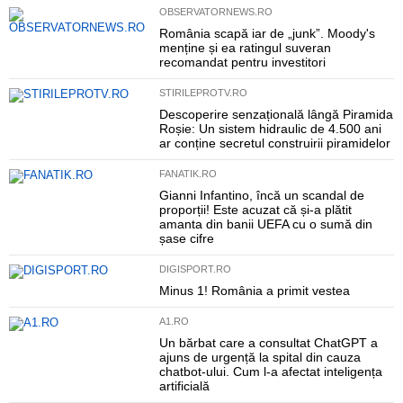
OBSERVATORNEWS.RO
România scapă iar de „junk”. Moody's
menține și ea ratingul suveran
recomandat pentru investitori
STIRILEPROTV.RO
Descoperire senzațională lângă Piramida
Roșie: Un sistem hidraulic de 4.500 ani
ar conține secretul construirii piramidelor
FANATIK.RO
Gianni Infantino, încă un scandal de
proporții! Este acuzat că și-a plătit
amanta din banii UEFA cu o sumă din
șase cifre
DIGISPORT.RO
Minus 1! România a primit vestea
A1.RO
Un bărbat care a consultat ChatGPT a
ajuns de urgență la spital din cauza
chatbot-ului. Cum l-a afectat inteligența
artificială