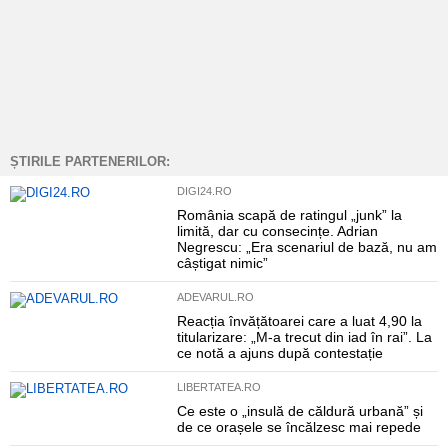
ȘTIRILE PARTENERILOR:
DIGI24.RO
România scapă de ratingul „junk” la
limită, dar cu consecințe. Adrian
Negrescu: „Era scenariul de bază, nu am
câștigat nimic”
ADEVARUL.RO
Reacția învățătoarei care a luat 4,90 la
titularizare: „M-a trecut din iad în rai”. La
ce notă a ajuns după contestație
LIBERTATEA.RO
Ce este o „insulă de căldură urbană” și
de ce orașele se încălzesc mai repede