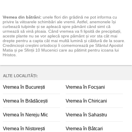
Vremea
din bătrâni:
unele flori din grădină ne pot informa cu
privire la viitoarele schimbări ale vremii. Astfel, anemonele își
curbează tulpinile și se apleacă spre pământ când simt că
urmează să vină ploaia. Când vremea va fi lipsită de precipitații,
aceste plante nu se vor aplecă spre pământ și vor sta cât mai
drepte pentru a capta cât mai multă lumină și căldură de la soare.
Credincioșii creștini ortodocși îi comemorează pe Sfântul Apostol
Matia și pe Sfinții 10 Mucenici care au pătimit pentru icoana lui
Hristos.
ALTE LOCALITĂȚI:
Vremea în București
Vremea în Focșani
Vremea în Brădăcești
Vremea în Chiricani
Vremea în Nereju Mic
Vremea în Sahastru
Vremea în Nistorești
Vremea în Bâtcari