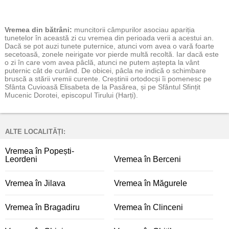
Vremea
din bătrâni:
muncitorii câmpurilor asociau apariția
tunetelor în această zi cu vremea din perioada verii a acestui an.
Dacă se pot auzi tunete puternice, atunci vom avea o vară foarte
secetoasă, zonele neirigate vor pierde multă recoltă. Iar dacă este
o zi în care vom avea pâclă, atunci ne putem aștepta la vânt
puternic cât de curând. De obicei, pâcla ne indică o schimbare
bruscă a stării vremii curente. Creștinii ortodocși îi pomenesc pe
Sfânta Cuvioasă Elisabeta de la Pasărea, și pe Sfântul Sfințit
Mucenic Dorotei, episcopul Tirului (Harți).
ALTE LOCALITĂȚI:
Vremea în Popești-
Leordeni
Vremea în Berceni
Vremea în Jilava
Vremea în Măgurele
Vremea în Bragadiru
Vremea în Clinceni