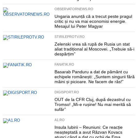
OBSERVATORNEWS.RO
Ungaria anunță că a trecut peste pragul
critic și nu va mai economisi energie.
Mesajul lui Peter Magyar
STIRILEPROTV.RO
Zelenski vrea să rupă de Rusia un stat
aliat tradițional al Moscovei. „Trebuie să-i
despărțim”
FANATIK.RO
Basarab Panduru a dat de pământ cu
echipele românești: „Suntem singurii fără
mâini și picioare. Ne facem de râs!”
DIGISPORT.RO
OUT de la CFR Cluj, după dezastrul cu
Tromso! „Mi-e rușine! Nu mai merită să
sufăr”
A1.RO
Insula Iubirii – Reuniuni: Ce reacție
neașteptată a avut Răzvan Kovacs
atunci când a dat cu ochii de Ema