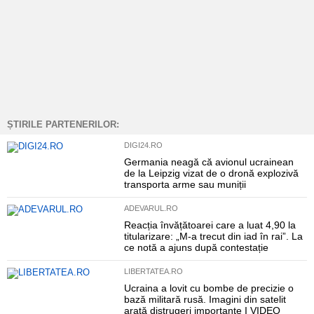
ȘTIRILE PARTENERILOR:
DIGI24.RO
Germania neagă că avionul ucrainean
de la Leipzig vizat de o dronă explozivă
transporta arme sau muniții
ADEVARUL.RO
Reacția învățătoarei care a luat 4,90 la
titularizare: „M-a trecut din iad în rai”. La
ce notă a ajuns după contestație
LIBERTATEA.RO
Ucraina a lovit cu bombe de precizie o
bază militară rusă. Imagini din satelit
arată distrugeri importante I VIDEO