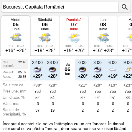
Vineri
Sâmbătă
Duminică
Luni
Ma
Vremea
05
06
07
08
în
iunie
iunie
iunie
iunie
iu
București
pe
05
iunie
2026
min.
max.
min.
max.
min.
max.
min.
max.
min.
Capitala
+16°
+26°
+19°
+28°
+19°
+26°
+16°
+28°
+17°
României
22:00
23:00
0:00
3:00
6:00
9:00
Ora
22:40
Sâ
curentă
06
Răsărit:
05:32
iun
+29°
+28°
+20°
+20°
+19°
+22
Apus:
20:55
Se simte ca
+30°
+28°
+21°
+20°
+19°
+23°
Presiune, mm
753
753
753
755
755
755
Umiditate, %
52
54
89
92
97
83
Vânt, m/s
0
0
0
0
0
0
Șanse de
37
19
2
2
2
2
precipitații, %
Începutul acestei zile ne va întâmpina cu un cer înnorat. În timpul
zilei cerul se va păstra înnorat, doar seara norii se vor risipi lăsând