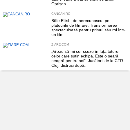
Oprișan
CANCAN.RO
Billie Eilish, de nerecunoscut pe
platourile de filmare. Transformarea
spectaculoasă pentru primul său rol într-
un film
ZIARE.COM
„Vreau să-mi cer scuze în fața tuturor
celor care suțin echipa. Este o seară
neagră pentru noi”. Jucătorii de la CFR
Cluj, distruși după...