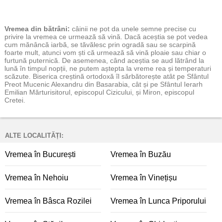
Vremea
din bătrâni:
câinii ne pot da unele semne precise cu
privire la vremea ce urmează să vină. Dacă aceștia se pot vedea
cum mănâncă iarbă, se tăvălesc prin ogradă sau se scarpină
foarte mult, atunci vom ști că urmează să vină ploaie sau chiar o
furtună puternică. De asemenea, când aceștia se aud lătrând la
lună în timpul nopții, ne putem aștepta la vreme rea și temperaturi
scăzute. Biserica creștină ortodoxă îl sărbătorește atât pe Sfântul
Preot Mucenic Alexandru din Basarabia, cât și pe Sfântul Ierarh
Emilian Mărturisitorul, episcopul Cizicului, și Miron, episcopul
Cretei.
ALTE LOCALITĂȚI:
Vremea în București
Vremea în Buzău
Vremea în Nehoiu
Vremea în Vinețișu
Vremea în Bâsca Rozilei
Vremea în Lunca Priporului