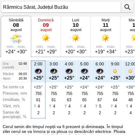
Sâmbătă
Duminică
Luni
Marți
Mie
Vremea
08
09
10
11
în
august
august
august
august
au
Râmnicu
Sărat
Județul
Buzău
min.
max.
min.
max.
min.
max.
min.
max.
min.
+24°
+30°
+21°
+29°
+20°
+30°
+19°
+34°
+23°
2:00
3:00
4:00
5:00
6:00
9:00
12:0
Ora
02:48
curentă
Răsărit:
06:03
+25°
+25°
+25°
+24°
+24°
+25°
+30
Apus:
20:30
Se simte ca
+25°
+25°
+25°
+24°
+24°
+25°
+30°
Presiune, mm
755
755
755
755
755
755
755
Umiditate, %
61
61
63
65
67
64
48
Vânt, m/s
4
4
4
4
5
4
4
Șanse de
2
2
2
2
2
2
4
precipitații, %
Cerul senin din timpul nopții va fi prezent și dimineața. În timpul
zilei cerul se va înnora și va ploua cu descărcări electrice. Ploaia