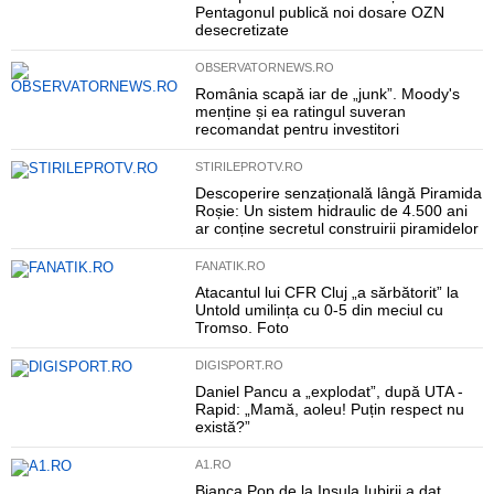
Pentagonul publică noi dosare OZN
desecretizate
OBSERVATORNEWS.RO
România scapă iar de „junk”. Moody's
menține și ea ratingul suveran
recomandat pentru investitori
STIRILEPROTV.RO
Descoperire senzațională lângă Piramida
Roșie: Un sistem hidraulic de 4.500 ani
ar conține secretul construirii piramidelor
FANATIK.RO
Atacantul lui CFR Cluj „a sărbătorit” la
Untold umilința cu 0-5 din meciul cu
Tromso. Foto
DIGISPORT.RO
Daniel Pancu a „explodat”, după UTA -
Rapid: „Mamă, aoleu! Puțin respect nu
există?”
A1.RO
Bianca Pop de la Insula Iubirii a dat