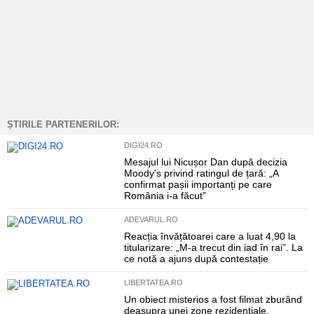
ȘTIRILE PARTENERILOR:
DIGI24.RO
Mesajul lui Nicușor Dan după decizia
Moody's privind ratingul de țară: „A
confirmat pașii importanți pe care
România i-a făcut”
ADEVARUL.RO
Reacția învățătoarei care a luat 4,90 la
titularizare: „M-a trecut din iad în rai”. La
ce notă a ajuns după contestație
LIBERTATEA.RO
Un obiect misterios a fost filmat zburând
deasupra unei zone rezidențiale.