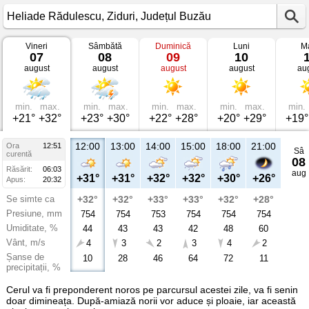
Vineri
Sâmbătă
Duminică
Luni
Ma
Vremea
07
08
09
10
în
august
august
august
august
au
Heliade
Rădulescu
Ziduri,
Județul
Buzău
min.
max.
min.
max.
min.
max.
min.
max.
min.
+21°
+32°
+23°
+30°
+22°
+28°
+20°
+29°
+19°
12:00
13:00
14:00
15:00
18:00
21:00
Ora
12:51
Sâ
curentă
08
Răsărit:
06:03
aug
+31°
+31°
+32°
+32°
+30°
+26°
Apus:
20:32
Se simte ca
+32°
+32°
+33°
+33°
+32°
+28°
Presiune, mm
754
754
753
754
754
754
Umiditate, %
44
43
43
42
48
60
Vânt, m/s
4
3
2
3
4
2
Șanse de
10
28
46
64
72
11
precipitații, %
Cerul va fi preponderent noros pe parcursul acestei zile, va fi senin
doar dimineața. După-amiază norii vor aduce și ploaie, iar această