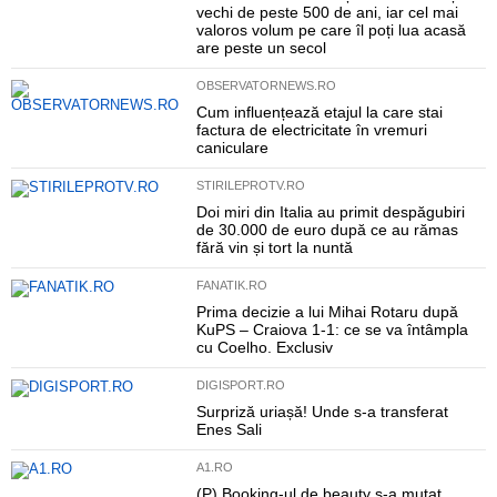
vechi de peste 500 de ani, iar cel mai
valoros volum pe care îl poți lua acasă
are peste un secol
OBSERVATORNEWS.RO
Cum influențează etajul la care stai
factura de electricitate în vremuri
caniculare
STIRILEPROTV.RO
Doi miri din Italia au primit despăgubiri
de 30.000 de euro după ce au rămas
fără vin și tort la nuntă
FANATIK.RO
Prima decizie a lui Mihai Rotaru după
KuPS – Craiova 1-1: ce se va întâmpla
cu Coelho. Exclusiv
DIGISPORT.RO
Surpriză uriașă! Unde s-a transferat
Enes Sali
A1.RO
(P) Booking-ul de beauty s-a mutat