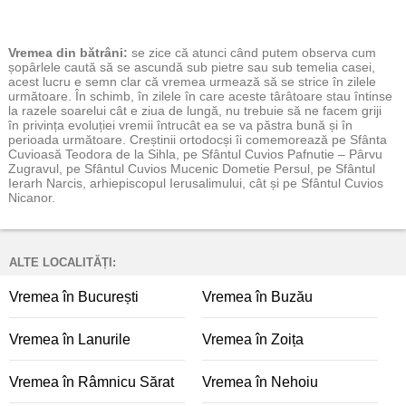
Vremea
din bătrâni:
se zice că atunci când putem observa cum
șopârlele caută să se ascundă sub pietre sau sub temelia casei,
acest lucru e semn clar că vremea urmează să se strice în zilele
următoare. În schimb, în zilele în care aceste târâtoare stau întinse
la razele soarelui cât e ziua de lungă, nu trebuie să ne facem griji
în privința evoluției vremii întrucât ea se va păstra bună și în
perioada următoare. Creștinii ortodocși îi comemorează pe Sfânta
Cuvioasă Teodora de la Sihla, pe Sfântul Cuvios Pafnutie – Pârvu
Zugravul, pe Sfântul Cuvios Mucenic Dometie Persul, pe Sfântul
Ierarh Narcis, arhiepiscopul Ierusalimului, cât și pe Sfântul Cuvios
Nicanor.
ALTE LOCALITĂȚI:
Vremea în București
Vremea în Buzău
Vremea în Lanurile
Vremea în Zoița
Vremea în Râmnicu Sărat
Vremea în Nehoiu