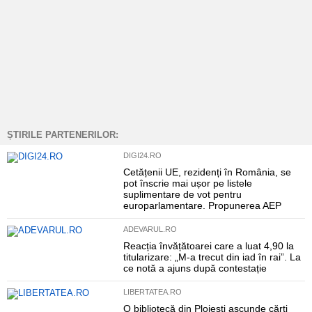
ȘTIRILE PARTENERILOR:
DIGI24.RO
Cetățenii UE, rezidenți în România, se
pot înscrie mai ușor pe listele
suplimentare de vot pentru
europarlamentare. Propunerea AEP
ADEVARUL.RO
Reacția învățătoarei care a luat 4,90 la
titularizare: „M-a trecut din iad în rai”. La
ce notă a ajuns după contestație
LIBERTATEA.RO
O bibliotecă din Ploiești ascunde cărți