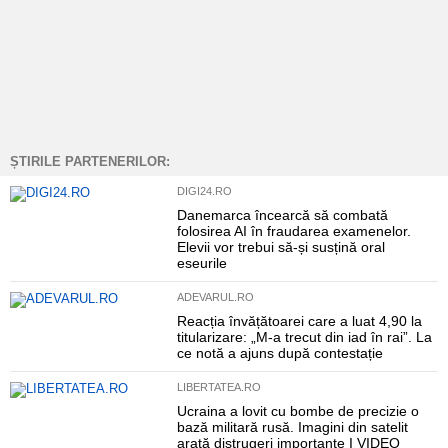
ȘTIRILE PARTENERILOR:
DIGI24.RO
Danemarca încearcă să combată
folosirea AI în fraudarea examenelor.
Elevii vor trebui să-și susțină oral
eseurile
ADEVARUL.RO
Reacția învățătoarei care a luat 4,90 la
titularizare: „M-a trecut din iad în rai”. La
ce notă a ajuns după contestație
LIBERTATEA.RO
Ucraina a lovit cu bombe de precizie o
bază militară rusă. Imagini din satelit
arată distrugeri importante I VIDEO