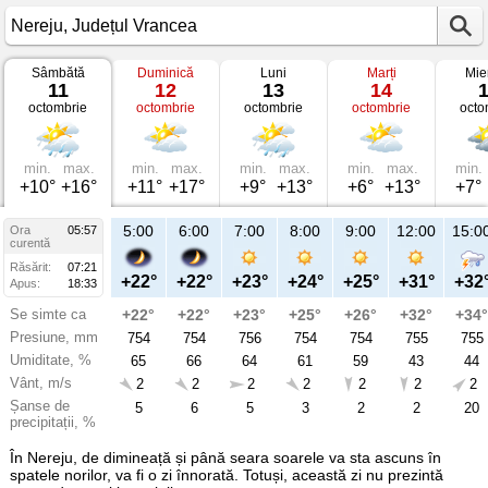
Sâmbătă
Duminică
Luni
Marți
Mie
Vremea
11
12
13
14
în
octombrie
octombrie
octombrie
octombrie
octo
Nereju
pe
11
octombrie
2025
min.
max.
min.
max.
min.
max.
min.
max.
min.
Județul
+10°
+16°
+11°
+17°
+9°
+13°
+6°
+13°
+7°
Vrancea
5:00
6:00
7:00
8:00
9:00
12:00
15:0
Ora
05:57
curentă
Răsărit:
07:21
+22°
+22°
+23°
+24°
+25°
+31°
+32
Apus:
18:33
Se simte ca
+22°
+22°
+23°
+25°
+26°
+32°
+34°
Presiune, mm
754
754
756
754
754
755
755
Umiditate, %
65
66
64
61
59
43
44
Vânt, m/s
2
2
2
2
2
2
2
Șanse de
5
6
5
3
2
2
20
precipitații, %
În Nereju, de dimineață și până seara soarele va sta ascuns în
spatele norilor, va fi o zi înnorată. Totuși, această zi nu prezintă