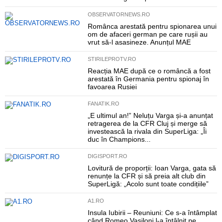
OBSERVATORNEWS.RO
Românca arestată pentru spionarea unui
om de afaceri german pe care rușii au
vrut să-l asasineze. Anunțul MAE
STIRILEPROTV.RO
Reacția MAE după ce o româncă a fost
arestată în Germania pentru spionaj în
favoarea Rusiei
FANATIK.RO
„E ultimul an!” Neluțu Varga și-a anunțat
retragerea de la CFR Cluj și merge să
investească la rivala din SuperLiga: „Îi
duc în Champions...
DIGISPORT.RO
Lovitură de proporții: Ioan Varga, gata să
renunțe la CFR și să preia alt club din
SuperLigă: „Acolo sunt toate condițiile”
A1.RO
Insula Iubirii – Reuniuni: Ce s-a întâmplat
când Romeo Vasiloni l-a întâlnit pe