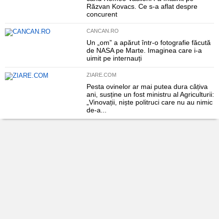
Răzvan Kovacs. Ce s-a aflat despre
concurent
CANCAN.RO
Un „om” a apărut într-o fotografie făcută
de NASA pe Marte. Imaginea care i-a
uimit pe internauți
ZIARE.COM
Pesta ovinelor ar mai putea dura câțiva
ani, susține un fost ministru al Agriculturii:
„Vinovații, niște politruci care nu au nimic
de-a...