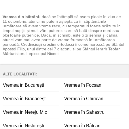
Vremea
din bătrâni:
dacă se întâmplă să avem ploaie în ziua de
11 octombrie, atunci ne putem aștepta ca în săptămânile
următoare să avem vreme rece, cu temperaturi foarte scăzute în
timpul nopții, și mult vânt puternic care să bată dinspre nord sau
ploi foarte puternice. Dacă, în schimb, este o zi senină și calmă,
atunci vom mai avea parte de vreme frumoasă în următoarea
perioadă. Credincioșii creștini ortodocși îi comemorează pe Sfântul
Apostol Filip, unul dintre cei 7 diaconi, și pe Sfântul Ierarh Teofan
Mărturisitorul, episcopul Niceei.
ALTE LOCALITĂȚI:
Vremea în București
Vremea în Focșani
Vremea în Brădăcești
Vremea în Chiricani
Vremea în Nereju Mic
Vremea în Sahastru
Vremea în Nistorești
Vremea în Bâtcari